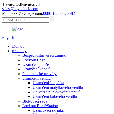
[javascript]
[/javascript]
sales@boyuelock.com
Mít dotaz?Zavolejte nám:
0086-15355876682
English
Domov
produkty
Bezpečnostní visací zámek
Lockout Hasp
Uzamčení jističe
Uzamčení kabelů
Pneumatické uzávěry
Uzamčení ventilů
Uzamčení šoupátka
Uzamčení motýlkového ventilu
Univerzální blokování ventilů
Uzamčení kulového ventilu
Blokovací sada
Lockout Box&Station
Uzamykací skříňka