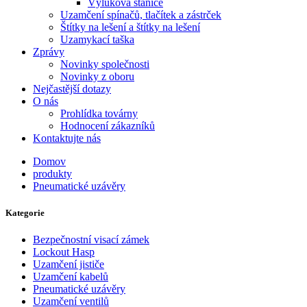
Výluková stanice
Uzamčení spínačů, tlačítek a zástrček
Štítky na lešení a štítky na lešení
Uzamykací taška
Zprávy
Novinky společnosti
Novinky z oboru
Nejčastější dotazy
O nás
Prohlídka továrny
Hodnocení zákazníků
Kontaktujte nás
Domov
produkty
Pneumatické uzávěry
Kategorie
Bezpečnostní visací zámek
Lockout Hasp
Uzamčení jističe
Uzamčení kabelů
Pneumatické uzávěry
Uzamčení ventilů