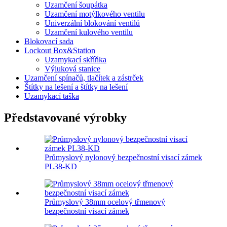
Uzamčení šoupátka
Uzamčení motýlkového ventilu
Univerzální blokování ventilů
Uzamčení kulového ventilu
Blokovací sada
Lockout Box&Station
Uzamykací skříňka
Výluková stanice
Uzamčení spínačů, tlačítek a zástrček
Štítky na lešení a štítky na lešení
Uzamykací taška
Představované výrobky
Průmyslový nylonový bezpečnostní visací zámek
PL38-KD
Průmyslový 38mm ocelový třmenový
bezpečnostní visací zámek