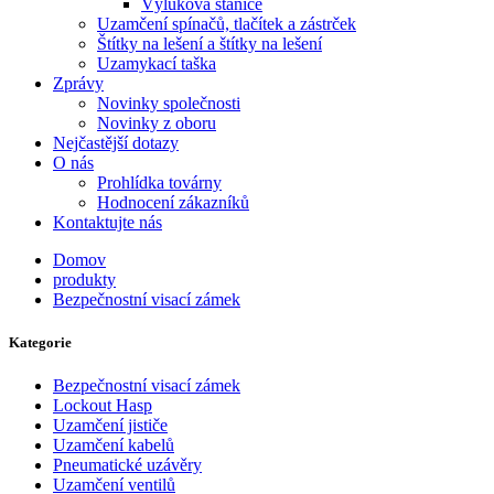
Výluková stanice
Uzamčení spínačů, tlačítek a zástrček
Štítky na lešení a štítky na lešení
Uzamykací taška
Zprávy
Novinky společnosti
Novinky z oboru
Nejčastější dotazy
O nás
Prohlídka továrny
Hodnocení zákazníků
Kontaktujte nás
Domov
produkty
Bezpečnostní visací zámek
Kategorie
Bezpečnostní visací zámek
Lockout Hasp
Uzamčení jističe
Uzamčení kabelů
Pneumatické uzávěry
Uzamčení ventilů