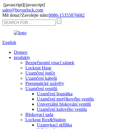
[javascript]
[/javascript]
sales@boyuelock.com
Mít dotaz?Zavolejte nám:
0086-15355876682
English
Domov
produkty
Bezpečnostní visací zámek
Lockout Hasp
Uzamčení jističe
Uzamčení kabelů
Pneumatické uzávěry
Uzamčení ventilů
Uzamčení šoupátka
Uzamčení motýlkového ventilu
Univerzální blokování ventilů
Uzamčení kulového ventilu
Blokovací sada
Lockout Box&Station
Uzamykací skříňka