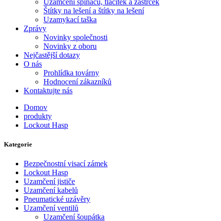
Uzamčení spínačů, tlačítek a zástrček
Štítky na lešení a štítky na lešení
Uzamykací taška
Zprávy
Novinky společnosti
Novinky z oboru
Nejčastější dotazy
O nás
Prohlídka továrny
Hodnocení zákazníků
Kontaktujte nás
Domov
produkty
Lockout Hasp
Kategorie
Bezpečnostní visací zámek
Lockout Hasp
Uzamčení jističe
Uzamčení kabelů
Pneumatické uzávěry
Uzamčení ventilů
Uzamčení šoupátka