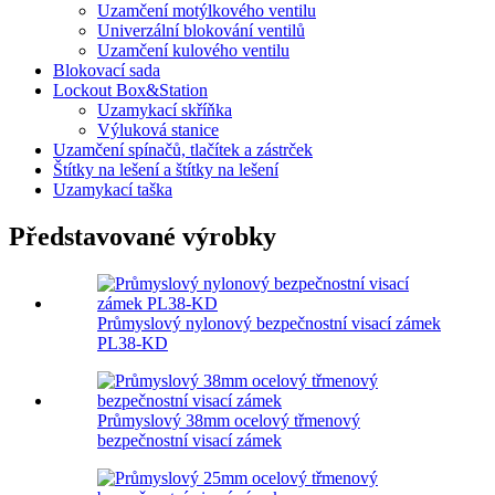
Uzamčení motýlkového ventilu
Univerzální blokování ventilů
Uzamčení kulového ventilu
Blokovací sada
Lockout Box&Station
Uzamykací skříňka
Výluková stanice
Uzamčení spínačů, tlačítek a zástrček
Štítky na lešení a štítky na lešení
Uzamykací taška
Představované výrobky
Průmyslový nylonový bezpečnostní visací zámek
PL38-KD
Průmyslový 38mm ocelový třmenový
bezpečnostní visací zámek