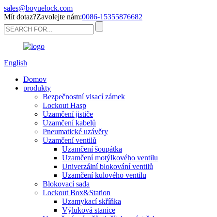
sales@boyuelock.com
Mít dotaz?Zavolejte nám:
0086-15355876682
English
Domov
produkty
Bezpečnostní visací zámek
Lockout Hasp
Uzamčení jističe
Uzamčení kabelů
Pneumatické uzávěry
Uzamčení ventilů
Uzamčení šoupátka
Uzamčení motýlkového ventilu
Univerzální blokování ventilů
Uzamčení kulového ventilu
Blokovací sada
Lockout Box&Station
Uzamykací skříňka
Výluková stanice