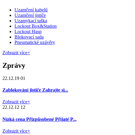
Uzamčení kabelů
Uzamčení jističe
Uzamykací taška
Lockout Box&Station
Lockout Hasp
Blokovací sada
Pneumatické uzávěry
Zobrazit více+
Zprávy
22.12.19 01
Zablokování jističe Zahrajte si...
Zobrazit více+
22.12.12 12
Nízká cena Přizpůsobené Přijaté P...
Zobrazit více+