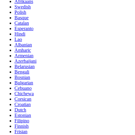
Afrikaans
Swedish
Polish
Basque
Catalan
Esperanto
Hindi
Lao
Albanian
Amharic
Armenian
Azerbaijani
Belarusian
Bengali
Bosnian
Bulgarian
Cebuano
Chichewa
Corsican
Croatian
Dutch
Estonian
Filipino
Finnish
Frisian