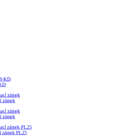
-KD
í zámek
í zámek
cí zámek PL25