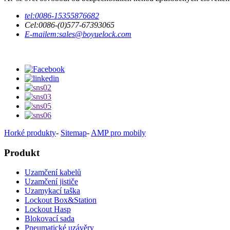
tel:
0086-15355876682
Cel:
0086-(0)577-67393065
E-mailem:
sales@boyuelock.com
Horké produkty
-
Sitemap
-
AMP pro mobily
Produkt
Uzamčení kabelů
Uzamčení jističe
Uzamykací taška
Lockout Box&Station
Lockout Hasp
Blokovací sada
Pneumatické uzávěry