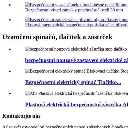
Bezpečnostní visací zámek z prachotěsné oceli 38 mm
Plastová pneumatická bezpečnostní pojistka válce přívod
Uzamčení spínačů, tlačítek a zástrček
bezpečnostní nouzové zastavení elektrické zá
Bezpečnostní elektrický spínač Tlačítko...
Plastová elektrická bezpečnostní zástrčka A
Kontaktujte nás
Ať se svět osvobodí od bezpečnostních nehod způsobených člověke