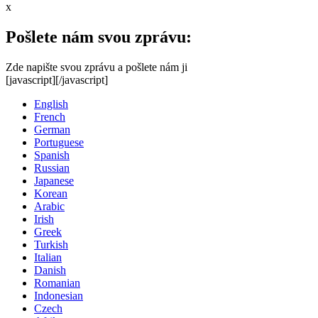
x
Pošlete nám svou zprávu:
Zde napište svou zprávu a pošlete nám ji
[javascript]
[/javascript]
English
French
German
Portuguese
Spanish
Russian
Japanese
Korean
Arabic
Irish
Greek
Turkish
Italian
Danish
Romanian
Indonesian
Czech