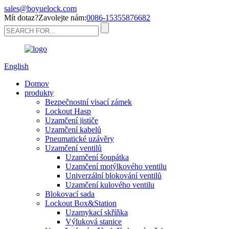
sales@boyuelock.com
Mít dotaz?Zavolejte nám:
0086-15355876682
English
Domov
produkty
Bezpečnostní visací zámek
Lockout Hasp
Uzamčení jističe
Uzamčení kabelů
Pneumatické uzávěry
Uzamčení ventilů
Uzamčení šoupátka
Uzamčení motýlkového ventilu
Univerzální blokování ventilů
Uzamčení kulového ventilu
Blokovací sada
Lockout Box&Station
Uzamykací skříňka
Výluková stanice