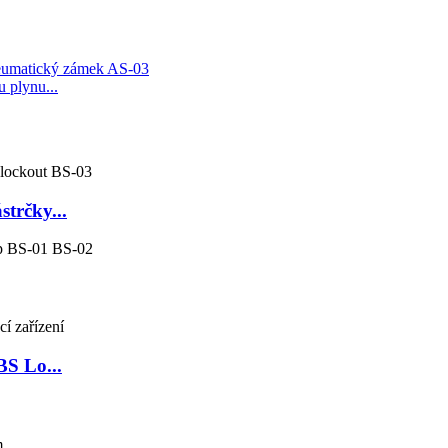
u plynu...
strčky...
BS Lo...
m.