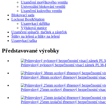
Uzamčení motýlkového ventilu
Univerzální blokování ventilů
Uzamčení kulového ventilu
Blokovací sada
Lockout Box&Station
Uzamykací skříňka
Výluková stanice
Uzamčení spínačů, tlačítek a zástrček
Štítky na lešení a štítky na lešení
Uzamykací taška
Představované výrobky
Průmyslový nylonový bezpečnostní visací zámek PL38
Průmyslový 38mm ocelový třmenový bezpečnostní visac
Průmyslový 25mm ocelový třmenový bezpečnostní visac
Průmyslový 25mm izolační třmenový bezpečnostní visa