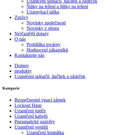
Uzamčení spínačů, tlačítek a zástrček
Štítky na lešení a štítky na lešení
Uzamykací taška
Zprávy
Novinky společnosti
Novinky z oboru
Nejčastější dotazy
O nás
Prohlídka továrny
Hodnocení zákazníků
Kontaktujte nás
Domov
produkty
Uzamčení spínačů, tlačítek a zástrček
Kategorie
Bezpečnostní visací zámek
Lockout Hasp
Uzamčení jističe
Uzamčení kabelů
Pneumatické uzávěry
Uzamčení ventilů
Uzamčení šoupátka