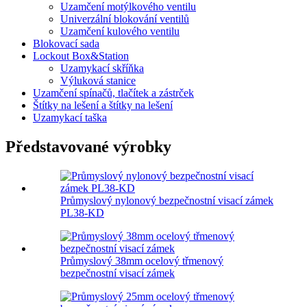
Uzamčení motýlkového ventilu
Univerzální blokování ventilů
Uzamčení kulového ventilu
Blokovací sada
Lockout Box&Station
Uzamykací skříňka
Výluková stanice
Uzamčení spínačů, tlačítek a zástrček
Štítky na lešení a štítky na lešení
Uzamykací taška
Představované výrobky
Průmyslový nylonový bezpečnostní visací zámek
PL38-KD
Průmyslový 38mm ocelový třmenový
bezpečnostní visací zámek