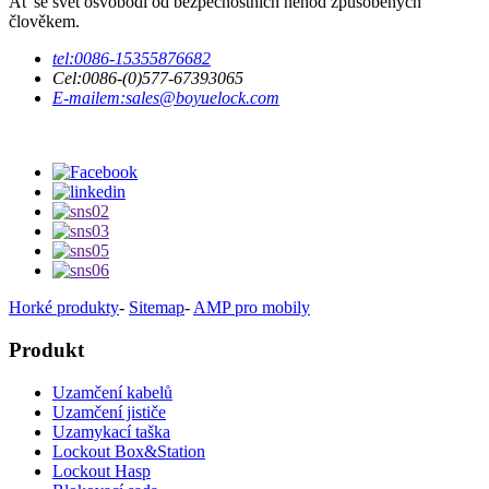
Ať se svět osvobodí od bezpečnostních nehod způsobených
člověkem.
tel:
0086-15355876682
Cel:
0086-(0)577-67393065
E-mailem:
sales@boyuelock.com
Horké produkty
-
Sitemap
-
AMP pro mobily
Produkt
Uzamčení kabelů
Uzamčení jističe
Uzamykací taška
Lockout Box&Station
Lockout Hasp