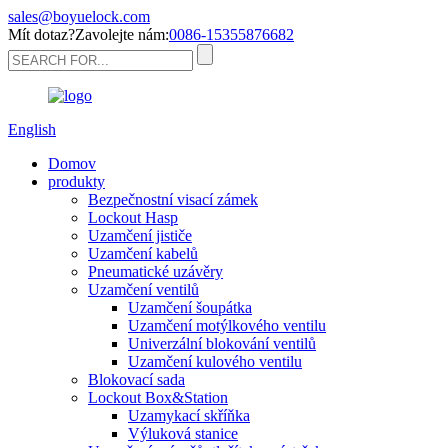
sales@boyuelock.com
Mít dotaz?Zavolejte nám:
0086-15355876682
English
Domov
produkty
Bezpečnostní visací zámek
Lockout Hasp
Uzamčení jističe
Uzamčení kabelů
Pneumatické uzávěry
Uzamčení ventilů
Uzamčení šoupátka
Uzamčení motýlkového ventilu
Univerzální blokování ventilů
Uzamčení kulového ventilu
Blokovací sada
Lockout Box&Station
Uzamykací skříňka
Výluková stanice