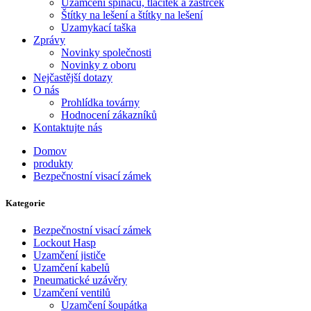
Uzamčení spínačů, tlačítek a zástrček
Štítky na lešení a štítky na lešení
Uzamykací taška
Zprávy
Novinky společnosti
Novinky z oboru
Nejčastější dotazy
O nás
Prohlídka továrny
Hodnocení zákazníků
Kontaktujte nás
Domov
produkty
Bezpečnostní visací zámek
Kategorie
Bezpečnostní visací zámek
Lockout Hasp
Uzamčení jističe
Uzamčení kabelů
Pneumatické uzávěry
Uzamčení ventilů
Uzamčení šoupátka