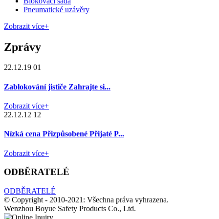
Blokovací sada
Pneumatické uzávěry
Zobrazit více+
Zprávy
22.12.19 01
Zablokování jističe Zahrajte si...
Zobrazit více+
22.12.12 12
Nízká cena Přizpůsobené Přijaté P...
Zobrazit více+
ODBĚRATELÉ
ODBĚRATELÉ
© Copyright - 2010-2021: Všechna práva vyhrazena.
Wenzhou Boyue Safety Products Co., Ltd.