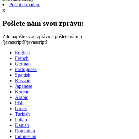
Poslat e-mailem
x
Pošlete nám svou zprávu:
Zde napište svou zprávu a pošlete nám ji
[javascript]
[/javascript]
English
French
German
Portuguese
Spanish
Russian
Japanese
Korean
Arabic
Irish
Greek
Turkish
Italian
Danish
Romanian
Indonesian