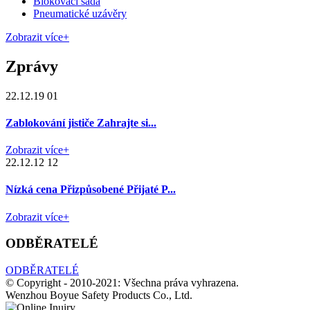
Blokovací sada
Pneumatické uzávěry
Zobrazit více+
Zprávy
22.12.19 01
Zablokování jističe Zahrajte si...
Zobrazit více+
22.12.12 12
Nízká cena Přizpůsobené Přijaté P...
Zobrazit více+
ODBĚRATELÉ
ODBĚRATELÉ
© Copyright - 2010-2021: Všechna práva vyhrazena.
Wenzhou Boyue Safety Products Co., Ltd.