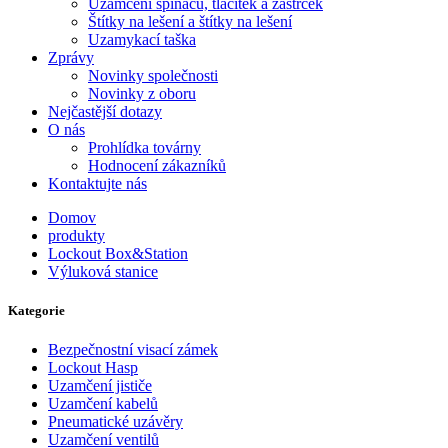
Uzamčení spínačů, tlačítek a zástrček
Štítky na lešení a štítky na lešení
Uzamykací taška
Zprávy
Novinky společnosti
Novinky z oboru
Nejčastější dotazy
O nás
Prohlídka továrny
Hodnocení zákazníků
Kontaktujte nás
Domov
produkty
Lockout Box&Station
Výluková stanice
Kategorie
Bezpečnostní visací zámek
Lockout Hasp
Uzamčení jističe
Uzamčení kabelů
Pneumatické uzávěry
Uzamčení ventilů