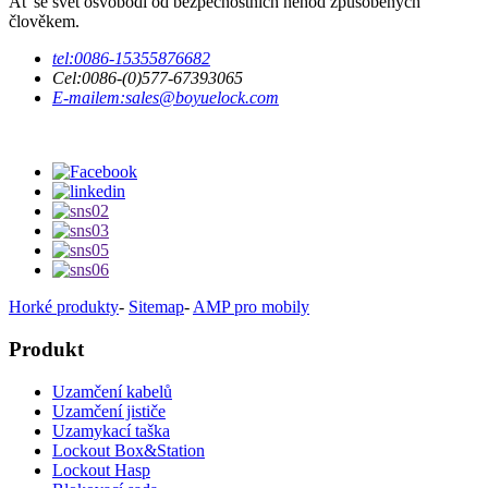
Ať se svět osvobodí od bezpečnostních nehod způsobených
člověkem.
tel:
0086-15355876682
Cel:
0086-(0)577-67393065
E-mailem:
sales@boyuelock.com
Horké produkty
-
Sitemap
-
AMP pro mobily
Produkt
Uzamčení kabelů
Uzamčení jističe
Uzamykací taška
Lockout Box&Station
Lockout Hasp