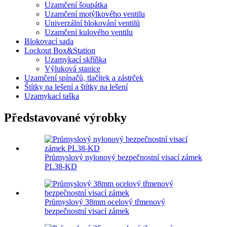
Uzamčení šoupátka
Uzamčení motýlkového ventilu
Univerzální blokování ventilů
Uzamčení kulového ventilu
Blokovací sada
Lockout Box&Station
Uzamykací skříňka
Výluková stanice
Uzamčení spínačů, tlačítek a zástrček
Štítky na lešení a štítky na lešení
Uzamykací taška
Představované výrobky
Průmyslový nylonový bezpečnostní visací zámek
PL38-KD
Průmyslový 38mm ocelový třmenový
bezpečnostní visací zámek