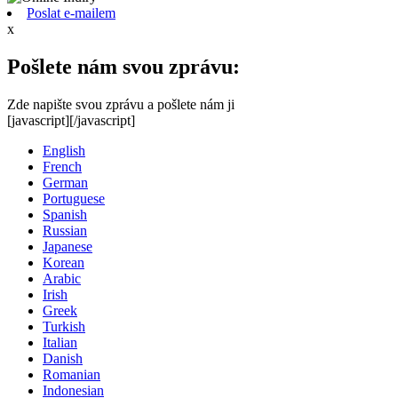
Poslat e-mailem
x
Pošlete nám svou zprávu:
Zde napište svou zprávu a pošlete nám ji
[javascript]
[/javascript]
English
French
German
Portuguese
Spanish
Russian
Japanese
Korean
Arabic
Irish
Greek
Turkish
Italian
Danish
Romanian
Indonesian