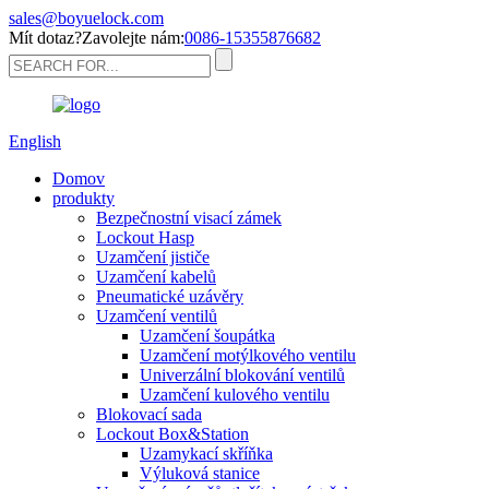
sales@boyuelock.com
Mít dotaz?Zavolejte nám:
0086-15355876682
English
Domov
produkty
Bezpečnostní visací zámek
Lockout Hasp
Uzamčení jističe
Uzamčení kabelů
Pneumatické uzávěry
Uzamčení ventilů
Uzamčení šoupátka
Uzamčení motýlkového ventilu
Univerzální blokování ventilů
Uzamčení kulového ventilu
Blokovací sada
Lockout Box&Station
Uzamykací skříňka
Výluková stanice