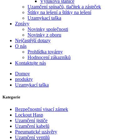
Výluková stanice
Uzamčení spínačů, tlačítek a zástrček
Štítky na lešení a štítky na lešení
Uzamykací taška
Zprávy
Novinky společnosti
Novinky z oboru
Nejčastější dotazy
O nás
Prohlídka továrny
Hodnocení zákazníků
Kontaktujte nás
Domov
produkty
Uzamykací taška
Kategorie
Bezpečnostní visací zámek
Lockout Hasp
Uzamčení jističe
Uzamčení kabelů
Pneumatické uzávěry
Uzamčení ventilů