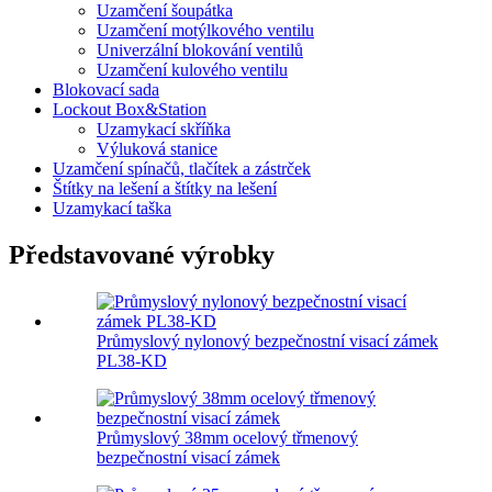
Uzamčení šoupátka
Uzamčení motýlkového ventilu
Univerzální blokování ventilů
Uzamčení kulového ventilu
Blokovací sada
Lockout Box&Station
Uzamykací skříňka
Výluková stanice
Uzamčení spínačů, tlačítek a zástrček
Štítky na lešení a štítky na lešení
Uzamykací taška
Představované výrobky
Průmyslový nylonový bezpečnostní visací zámek
PL38-KD
Průmyslový 38mm ocelový třmenový
bezpečnostní visací zámek