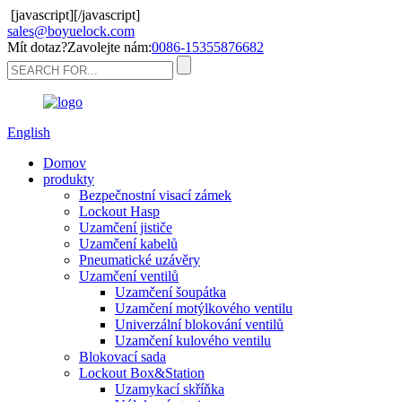
[javascript]
[/javascript]
sales@boyuelock.com
Mít dotaz?Zavolejte nám:
0086-15355876682
English
Domov
produkty
Bezpečnostní visací zámek
Lockout Hasp
Uzamčení jističe
Uzamčení kabelů
Pneumatické uzávěry
Uzamčení ventilů
Uzamčení šoupátka
Uzamčení motýlkového ventilu
Univerzální blokování ventilů
Uzamčení kulového ventilu
Blokovací sada
Lockout Box&Station
Uzamykací skříňka