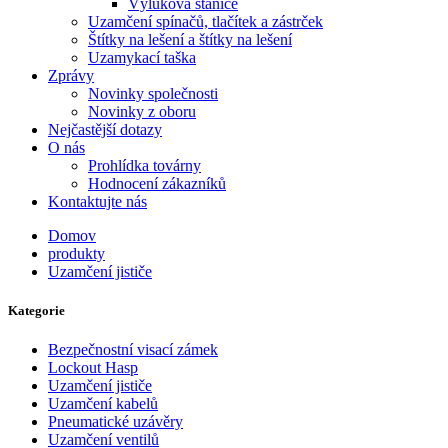
Výluková stanice
Uzamčení spínačů, tlačítek a zástrček
Štítky na lešení a štítky na lešení
Uzamykací taška
Zprávy
Novinky společnosti
Novinky z oboru
Nejčastější dotazy
O nás
Prohlídka továrny
Hodnocení zákazníků
Kontaktujte nás
Domov
produkty
Uzamčení jističe
Kategorie
Bezpečnostní visací zámek
Lockout Hasp
Uzamčení jističe
Uzamčení kabelů
Pneumatické uzávěry
Uzamčení ventilů