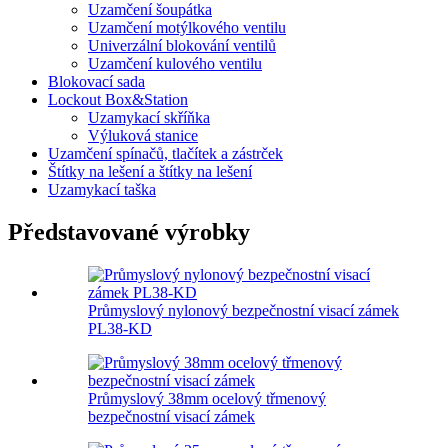
Uzamčení šoupátka
Uzamčení motýlkového ventilu
Univerzální blokování ventilů
Uzamčení kulového ventilu
Blokovací sada
Lockout Box&Station
Uzamykací skříňka
Výluková stanice
Uzamčení spínačů, tlačítek a zástrček
Štítky na lešení a štítky na lešení
Uzamykací taška
Představované výrobky
Průmyslový nylonový bezpečnostní visací zámek
PL38-KD
Průmyslový 38mm ocelový třmenový
bezpečnostní visací zámek