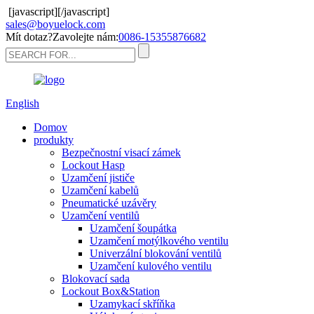
[javascript]
[/javascript]
sales@boyuelock.com
Mít dotaz?Zavolejte nám:
0086-15355876682
English
Domov
produkty
Bezpečnostní visací zámek
Lockout Hasp
Uzamčení jističe
Uzamčení kabelů
Pneumatické uzávěry
Uzamčení ventilů
Uzamčení šoupátka
Uzamčení motýlkového ventilu
Univerzální blokování ventilů
Uzamčení kulového ventilu
Blokovací sada
Lockout Box&Station
Uzamykací skříňka