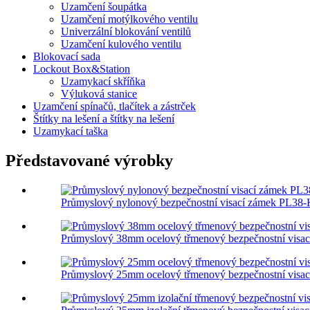
Uzamčení šoupátka
Uzamčení motýlkového ventilu
Univerzální blokování ventilů
Uzamčení kulového ventilu
Blokovací sada
Lockout Box&Station
Uzamykací skříňka
Výluková stanice
Uzamčení spínačů, tlačítek a zástrček
Štítky na lešení a štítky na lešení
Uzamykací taška
Představované výrobky
Průmyslový nylonový bezpečnostní visací zámek PL38
Průmyslový 38mm ocelový třmenový bezpečnostní visac
Průmyslový 25mm ocelový třmenový bezpečnostní visac