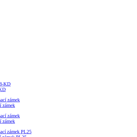
-KD
í zámek
í zámek