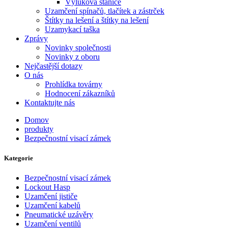
Výluková stanice
Uzamčení spínačů, tlačítek a zástrček
Štítky na lešení a štítky na lešení
Uzamykací taška
Zprávy
Novinky společnosti
Novinky z oboru
Nejčastější dotazy
O nás
Prohlídka továrny
Hodnocení zákazníků
Kontaktujte nás
Domov
produkty
Bezpečnostní visací zámek
Kategorie
Bezpečnostní visací zámek
Lockout Hasp
Uzamčení jističe
Uzamčení kabelů
Pneumatické uzávěry
Uzamčení ventilů