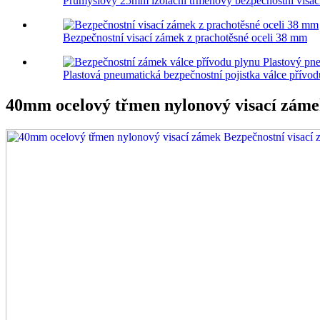
Průmyslový 25mm izolační třmenový bezpečnostní visa
Bezpečnostní visací zámek z prachotěsné oceli 38 mm
Plastová pneumatická bezpečnostní pojistka válce přívod
40mm ocelový třmen nylonový visací záme