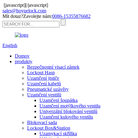
[javascript]
[/javascript]
sales@boyuelock.com
Mít dotaz?Zavolejte nám:
0086-15355876682
English
Domov
produkty
Bezpečnostní visací zámek
Lockout Hasp
Uzamčení jističe
Uzamčení kabelů
Pneumatické uzávěry
Uzamčení ventilů
Uzamčení šoupátka
Uzamčení motýlkového ventilu
Univerzální blokování ventilů
Uzamčení kulového ventilu
Blokovací sada
Lockout Box&Station
Uzamykací skříňka