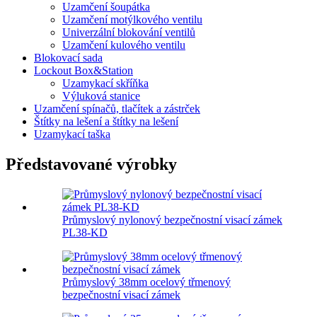
Uzamčení šoupátka
Uzamčení motýlkového ventilu
Univerzální blokování ventilů
Uzamčení kulového ventilu
Blokovací sada
Lockout Box&Station
Uzamykací skříňka
Výluková stanice
Uzamčení spínačů, tlačítek a zástrček
Štítky na lešení a štítky na lešení
Uzamykací taška
Představované výrobky
Průmyslový nylonový bezpečnostní visací zámek
PL38-KD
Průmyslový 38mm ocelový třmenový
bezpečnostní visací zámek