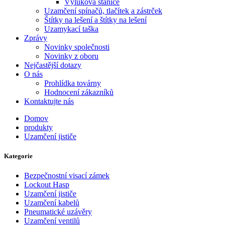
Výluková stanice
Uzamčení spínačů, tlačítek a zástrček
Štítky na lešení a štítky na lešení
Uzamykací taška
Zprávy
Novinky společnosti
Novinky z oboru
Nejčastější dotazy
O nás
Prohlídka továrny
Hodnocení zákazníků
Kontaktujte nás
Domov
produkty
Uzamčení jističe
Kategorie
Bezpečnostní visací zámek
Lockout Hasp
Uzamčení jističe
Uzamčení kabelů
Pneumatické uzávěry
Uzamčení ventilů