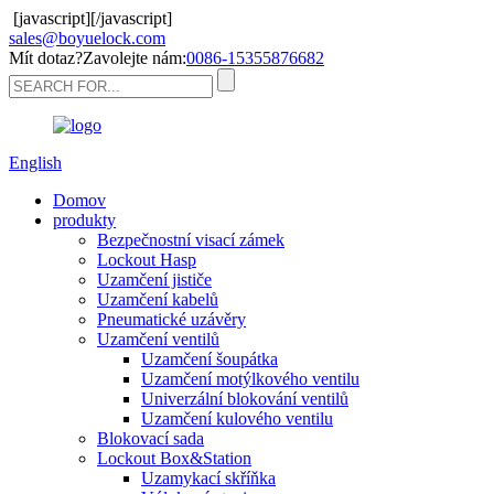
[javascript]
[/javascript]
sales@boyuelock.com
Mít dotaz?Zavolejte nám:
0086-15355876682
English
Domov
produkty
Bezpečnostní visací zámek
Lockout Hasp
Uzamčení jističe
Uzamčení kabelů
Pneumatické uzávěry
Uzamčení ventilů
Uzamčení šoupátka
Uzamčení motýlkového ventilu
Univerzální blokování ventilů
Uzamčení kulového ventilu
Blokovací sada
Lockout Box&Station
Uzamykací skříňka