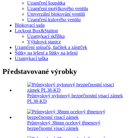
Uzamčení šoupátka
Uzamčení motýlkového ventilu
Univerzální blokování ventilů
Uzamčení kulového ventilu
Blokovací sada
Lockout Box&Station
Uzamykací skříňka
Výluková stanice
Uzamčení spínačů, tlačítek a zástrček
Štítky na lešení a štítky na lešení
Uzamykací taška
Představované výrobky
Průmyslový nylonový bezpečnostní visací zámek
PL38-KD
Průmyslový 38mm ocelový třmenový
bezpečnostní visací zámek