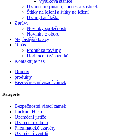
Výluková stanice
Uzamčení spínačů, tlačítek a zástrček
Štítky na lešení a štítky na lešení
Uzamykací taška
Zprávy
Novinky společnosti
Novinky z oboru
Nejčastější dotazy
O nás
Prohlídka továrny
Hodnocení zákazníků
Kontaktujte nás
Domov
produkty
Bezpečnostní visací zámek
Kategorie
Bezpečnostní visací zámek
Lockout Hasp
Uzamčení jističe
Uzamčení kabelů
Pneumatické uzávěry
Uzamčení ventilů