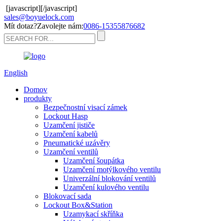
[javascript]
[/javascript]
sales@boyuelock.com
Mít dotaz?Zavolejte nám:
0086-15355876682
English
Domov
produkty
Bezpečnostní visací zámek
Lockout Hasp
Uzamčení jističe
Uzamčení kabelů
Pneumatické uzávěry
Uzamčení ventilů
Uzamčení šoupátka
Uzamčení motýlkového ventilu
Univerzální blokování ventilů
Uzamčení kulového ventilu
Blokovací sada
Lockout Box&Station
Uzamykací skříňka